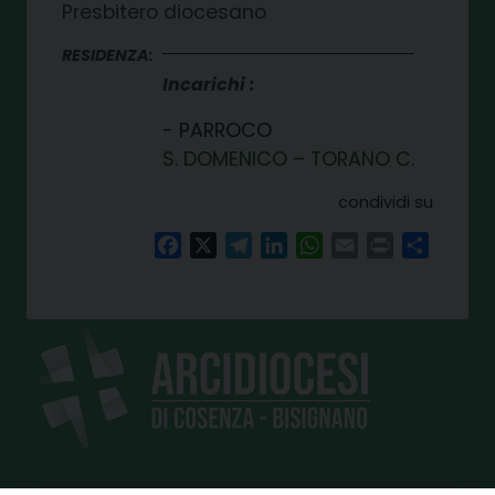
Presbitero diocesano
RESIDENZA:
Incarichi
PARROCO
S. DOMENICO – TORANO C.
condividi su
Facebook
X
Telegram
LinkedIn
WhatsApp
Email
Print
Share