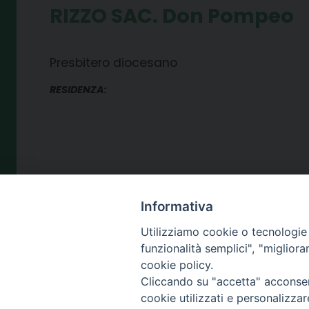
RIZZO SAC. Don Pompeo
Presbitero diocesano
RESIDENZA:
Informativa
SEDE
Utilizziamo cookie o tecnologie s
piazza Giano 
funzionalità semplici", "miglior
87100 Cosen
cookie policy.
Cliccando su "accetta" acconsent
cookie utilizzati e personalizza