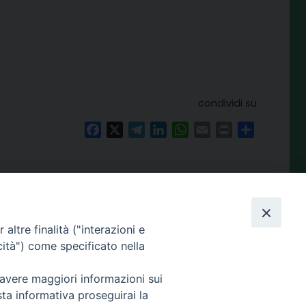
condividi su
Facebook
X
Telegram
LinkedIn
WhatsApp
Email
Print
Share
Amministrazione
trasparente
altre finalità ("interazioni e
enza.it
cità") come specificato nella
 avere maggiori informazioni sui
sta informativa proseguirai la