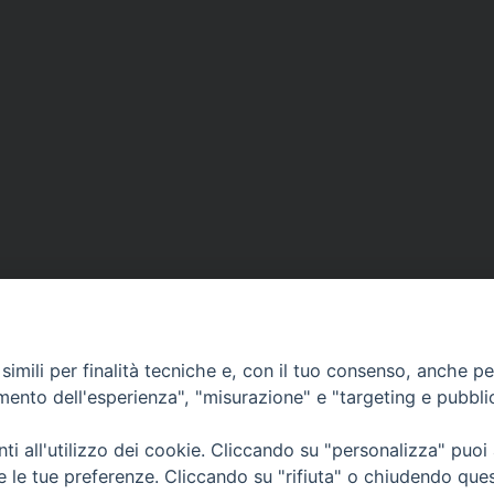
CONTATTI
imili per finalità tecniche e, con il tuo consenso, anche per 
Parrasio, 16
e@mail:
info@diocesicos
amento dell'esperienza", "misurazione" e "targeting e pubbli
za
tel: +39 0984 687712
i all'utilizzo dei cookie. Cliccando su "personalizza" puoi
re le tue preferenze. Cliccando su "rifiuta" o chiudendo que