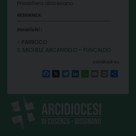
Presbitero diocesano
RESIDENZA:
Incarichi
PARROCO
S. MICHELE ARCANGELO – FUSCALDO
condividi su
Facebook
X
Telegram
LinkedIn
WhatsApp
Email
Print
Share