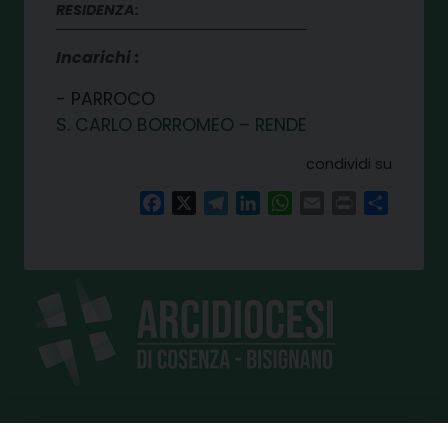
RESIDENZA:
Incarichi
PARROCO
S. CARLO BORROMEO – RENDE
condividi su
Facebook
X
Telegram
LinkedIn
WhatsApp
Email
Print
Share