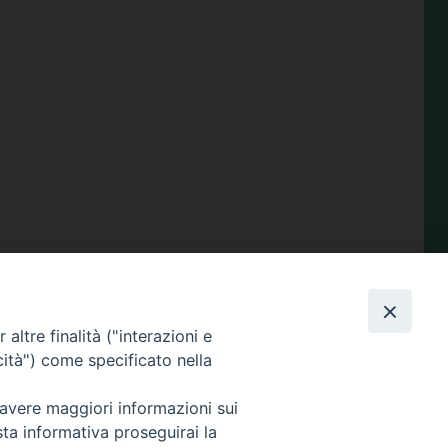
condividi su
Facebook
X
Telegram
LinkedIn
WhatsApp
Email
Print
Share
altre finalità ("interazioni e
cità") come specificato nella
 avere maggiori informazioni sui
Amministrazione
sta informativa proseguirai la
trasparente