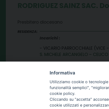
RODRIGUEZ SAINZ SAC. Do
Presbitero diocesano
RESIDENZA:
Incarichi
VICARIO PARROCCHIALE (VICE 
S. MICHELE ARCANGELO – CELICO
Informativa
Utilizziamo cookie o tecnologie s
funzionalità semplici", "miglior
cookie policy.
Cliccando su "accetta" acconsent
SEDE
cookie utilizzati e personalizza