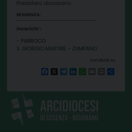
Presbitero diocesano
RESIDENZA:
Incarichi
PARROCO
S. GIORGIO MARTIRE – ZUMPANO
condividi su
Facebook
X
Telegram
LinkedIn
WhatsApp
Email
Print
Share