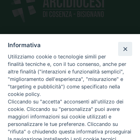
SEDE
Informativa
piazza Giano Parrasio, 16
Utilizziamo cookie o tecnologie simili per
87100 Cosenza
finalità tecniche e, con il tuo consenso, anche per
altre finalità ("interazioni e funzionalità semplici",
"miglioramento dell'esperienza", "misurazione" e
"targeting e pubblicità") come specificato nella
CONTATTI
cookie policy.
e@mail:
info@diocesicosenza.it
Cliccando su "accetta" acconsenti all'utilizzo dei
tel: +39 0984 687712
cookie. Cliccando su "personalizza" puoi avere
maggiori informazioni sui cookie utilizzati e
personalizzare le tue preferenze. Cliccando su
"rifiuta" o chiudendo questa informativa proseguirai
Amministrazione
la navigazione installando i soli cookie tecnici.