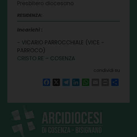
Presbitero diocesano
RESIDENZA:
Incarichi
VICARIO PARROCCHIALE (VICE -
PARROCO)
CRISTO RE – COSENZA
condividi su
Facebook
X
Telegram
LinkedIn
WhatsApp
Email
Print
Share