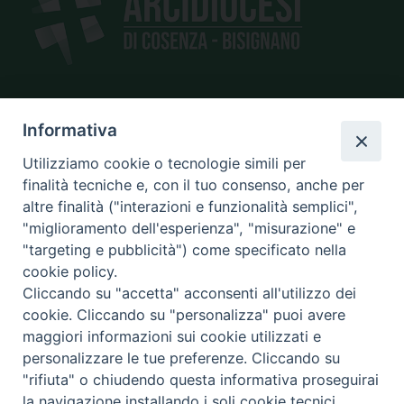
SEDE
Informativa
piazza Giano Parrasio, 16
Utilizziamo cookie o tecnologie simili per
87100 Cosenza
finalità tecniche e, con il tuo consenso, anche per
altre finalità ("interazioni e funzionalità semplici",
"miglioramento dell'esperienza", "misurazione" e
"targeting e pubblicità") come specificato nella
CONTATTI
cookie policy.
e@mail:
info@diocesicosenza.it
Cliccando su "accetta" acconsenti all'utilizzo dei
tel: +39 0984 687712
cookie. Cliccando su "personalizza" puoi avere
maggiori informazioni sui cookie utilizzati e
personalizzare le tue preferenze. Cliccando su
"rifiuta" o chiudendo questa informativa proseguirai
Amministrazione
la navigazione installando i soli cookie tecnici.