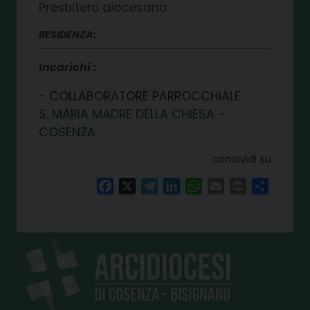
Presbitero diocesano
RESIDENZA:
Incarichi
COLLABORATORE PARROCCHIALE
S. MARIA MADRE DELLA CHIESA –
COSENZA
condividi su
Facebook
X
Telegram
LinkedIn
WhatsApp
Email
Print
Share