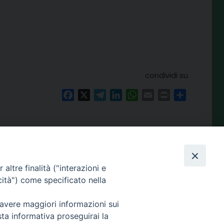
condividi su
Facebook
X
Telegram
LinkedIn
WhatsApp
Email
Print
Share
Amministrazione
trasparente
altre finalità ("interazioni e
enza.it
cità") come specificato nella
 avere maggiori informazioni sui
sta informativa proseguirai la