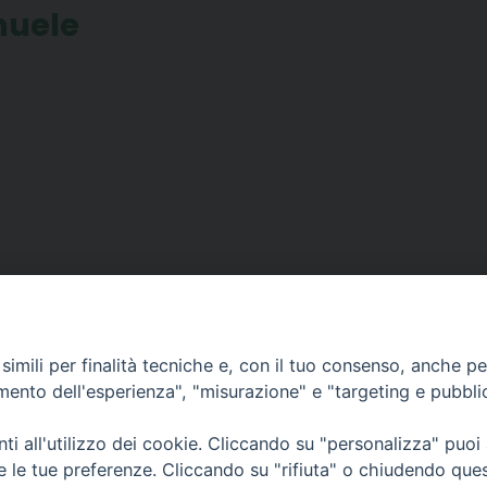
nuele
CONTATTI
imili per finalità tecniche e, con il tuo consenso, anche per 
Parrasio, 16
e@mail:
info@diocesicos
amento dell'esperienza", "misurazione" e "targeting e pubbli
za
tel: +39 0984 687712
i all'utilizzo dei cookie. Cliccando su "personalizza" puoi
re le tue preferenze. Cliccando su "rifiuta" o chiudendo que