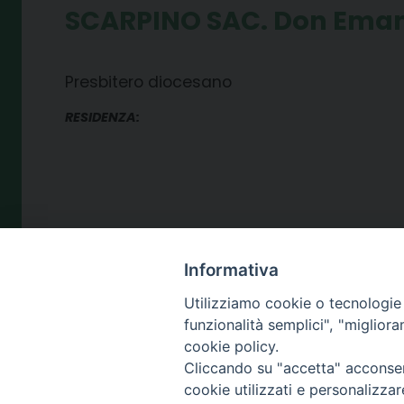
SCARPINO SAC. Don Ema
Presbitero diocesano
RESIDENZA:
Informativa
SEDE
Utilizziamo cookie o tecnologie s
piazza Giano 
funzionalità semplici", "miglior
87100 Cosen
cookie policy.
Cliccando su "accetta" acconsent
cookie utilizzati e personalizza