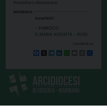
Presbitero diocesano
RESIDENZA:
Incarichi
PARROCO
S. MARIA ASSUNTA – ROSE
condividi su
Facebook
X
Telegram
LinkedIn
WhatsApp
Email
Print
Share