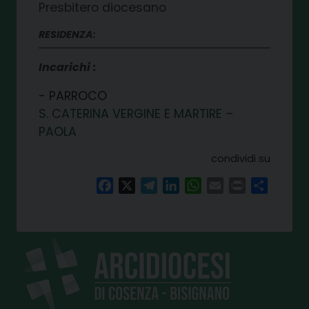
Presbitero diocesano
RESIDENZA:
Incarichi
PARROCO
S. CATERINA VERGINE E MARTIRE –
PAOLA
condividi su
Facebook
X
Telegram
LinkedIn
WhatsApp
Email
Print
Share