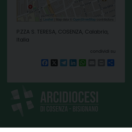
Leaflet
| Map data ©
OpenStreetMap
contributors
P.ZZA S. TERESA, COSENZA, Calabria,
Italia
condividi su
Facebook
X
Telegram
LinkedIn
WhatsApp
Email
Print
Share