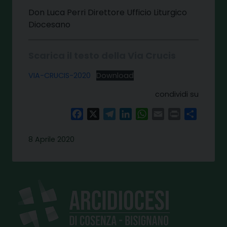
Don Luca Perri Direttore Ufficio Liturgico
Diocesano
Scarica il testo della Via Crucis
VIA-CRUCIS-2020
Download
condividi su
Facebook
X
Telegram
LinkedIn
WhatsApp
Email
Print
Share
8 Aprile 2020