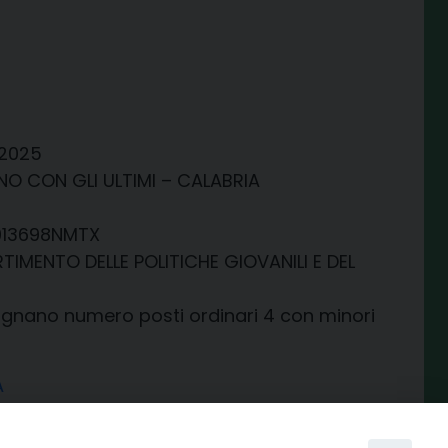
 2025
 CON GLI ULTIMI – CALABRIA
013698NMTX
TIMENTO DELLE POLITICHE GIOVANILI E DEL
ignano numero posti ordinari 4 con minori
A
condividi su