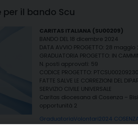
 per il bando Scu
CARITAS ITALIANA (SU00209)
BANDO DEL 18 dicembre 2024
DATA AVVIO PROGETTO: 28 maggio
GRADUATORIA PROGETTO: IN CAMMINO
N. posti approvati: 59
CODICE PROGETTO: PTCSU0020923
FATTE SALVE LE CORREZIONI DEL DIPAR
SERVIZIO CIVILE UNIVERSALE
Caritas diocesana di Cosenza – Bis
opportunità 2
GraduatoriaVolontari2024 COSENZ