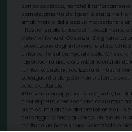
con capochiave, nonché il rafforzamento d
completamento dei lavori è stata inoltre r
smaltimento delle acque meteoriche e una m
Il Responsabile Unico del Procedimento è st
Metropolitana di Cosenza-Bisignano. La pr
l’esecuzione degli interventi è stata affidat
L’intervento sul campanile della Chiesa di
rappresenta uno dei simboli identitari del
territorio. L’azione realizzata dimostra co
salvaguardia del patrimonio storico costru
valore culturale.
Attraverso un approccio integrato, fondat
e sul rispetto delle tecniche costruttive tr
sismico, ma anche alla protezione di un el
paesaggio storico di Celico. Un modello di
territorio un bene sicuro, valorizzato e p