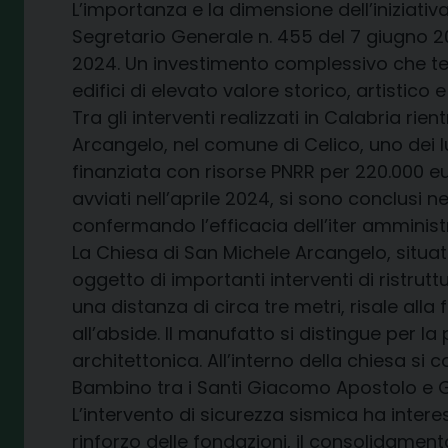
L’importanza e la dimensione dell’iniziati
Segretario Generale n. 455 del 7 giugno 202
2024. Un investimento complessivo che test
edifici di elevato valore storico, artistic
Tra gli interventi realizzati in Calabria r
Arcangelo, nel comune di Celico, uno dei lu
finanziata con risorse PNRR per 220.000 eur
avviati nell’aprile 2024, si sono conclusi 
confermando l’efficacia dell’iter amminist
La Chiesa di San Michele Arcangelo, situata
oggetto di importanti interventi di ristrutt
una distanza di circa tre metri, risale all
all’abside. Il manufatto si distingue per la
architettonica. All’interno della chiesa si
Bambino tra i Santi Giacomo Apostolo e Gi
L’intervento di sicurezza sismica ha interes
rinforzo delle fondazioni, il consolidament