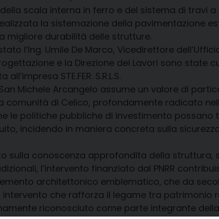
ella scala interna in ferro e del sistema di travi
ealizzata la sistemazione della pavimentazione est
igliore durabilità delle strutture.
ato l’Ing. Umile De Marco, Vicedirettore dell’Ufficio
ogettazione e la Direzione dei Lavori sono state c
a all’impresa STE.FER. S.R.L.S.
 San Michele Arcangelo assume un valore di particol
la comunità di Celico, profondamente radicato nell
me le politiche pubbliche di investimento possano tr
ito, incidendo in maniera concreta sulla sicurezza e
o sulla conoscenza approfondita della struttura, 
adizionali, l’intervento finanziato dal PNRR contribui
emento architettonico emblematico, che da secoli c
 intervento che rafforza il legame tra patrimonio r
ienamente riconosciuto come parte integrante della 