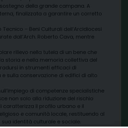
 a sostegno della grande campana. A
erna, finalizzata a garantire un corretto
 Tecnico – Beni Culturali dell’Arcidiocesi
urate dall’Arch. Roberto Cava, mentre
are rilievo nella tutela di un bene che
a storia e nella memoria collettiva del
adursi in strumenti efficaci di
 sulla conservazione di edifici di alto
sull’impiego di competenze specialistiche
sce non solo alla riduzione del rischio
aratterizza il profilo urbano e il
eligioso e comunità locale, restituendo al
sua identità culturale e sociale.