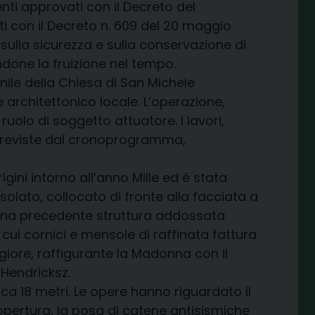
nti approvati con il Decreto del
ati con il Decreto n. 609 del 20 maggio
sulla sicurezza e sulla conservazione di
endone la fruizione nel tempo.
anile della Chiesa di San Michele
 architettonico locale. L’operazione,
uolo di soggetto attuatore. I lavori,
he previste dal cronoprogramma,
gini intorno all’anno Mille ed è stata
isolato, collocato di fronte alla facciata a
 di una precedente struttura addossata
 cui cornici e mensole di raffinata fattura
ggiore, raffigurante la Madonna con il
 Hendricksz.
irca 18 metri. Le opere hanno riguardato il
copertura, la posa di catene antisismiche