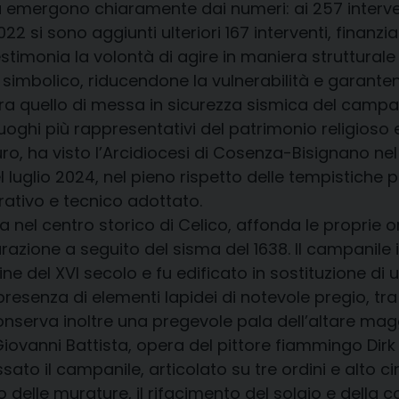
va emergono chiaramente dai numeri: ai 257 interve
2 si sono aggiunti ulteriori 167 interventi, finanzi
imonia la volontà di agire in maniera strutturale 
o e simbolico, riducendone la vulnerabilità e garant
ientra quello di messa in sicurezza sismica del camp
oghi più rappresentativi del patrimonio religioso e
o, ha visto l’Arcidiocesi di Cosenza-Bisignano nel r
nel luglio 2024, nel pieno rispetto delle tempistic
rativo e tecnico adottato.
 nel centro storico di Celico, affonda le proprie ori
urazione a seguito del sisma del 1638. Il campanile 
a fine del XVI secolo e fu edificato in sostituzione
 presenza di elementi lapidei di notevole pregio, tra
 conserva inoltre una pregevole pala dell’altare ma
ovanni Battista, opera del pittore fiammingo Dirk
sato il campanile, articolato su tre ordini e alto c
o delle murature, il rifacimento del solaio e della 