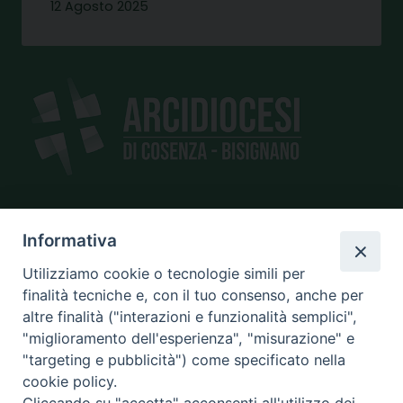
12 Agosto 2025
SEDE
Informativa
piazza Giano Parrasio, 16
Utilizziamo cookie o tecnologie simili per
87100 Cosenza
finalità tecniche e, con il tuo consenso, anche per
altre finalità ("interazioni e funzionalità semplici",
"miglioramento dell'esperienza", "misurazione" e
"targeting e pubblicità") come specificato nella
CONTATTI
cookie policy.
e@mail:
info@diocesicosenza.it