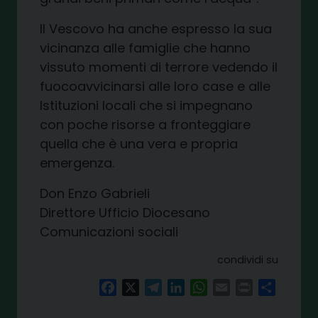
Il Vescovo ha anche espresso la sua
vicinanza alle famiglie che hanno
vissuto momenti di terrore
vedendo il
fuoco
avvicinarsi alle loro case e alle
Istituzioni locali che si impegnano
con poche risorse a fronteggiare
quella che è una vera e propria
emergenza.
Don Enzo Gabrieli
Direttore
Ufficio Diocesano
Comunicazioni sociali
condividi su
Facebook
X
Telegram
LinkedIn
WhatsApp
Email
Print
Share