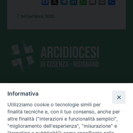
Facebook
X
Telegram
LinkedIn
WhatsApp
Email
Print
Share
7 Settembre 2020
SEDE
Informativa
piazza Giano Parrasio, 16
Utilizziamo cookie o tecnologie simili per
87100 Cosenza
finalità tecniche e, con il tuo consenso, anche per
altre finalità ("interazioni e funzionalità semplici",
"miglioramento dell'esperienza", "misurazione" e