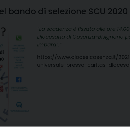
el bando di selezione SCU 2020
La scadenza è fissata alle ore 14.00 
Diocesana di Cosenza-Bisignano pa
impara”.
https://www.diocesicosenza.it/202
universale-presso-caritas-dioces