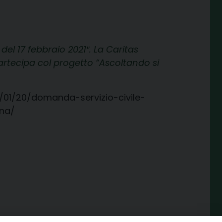
del 17 febbraio 2021″. La Caritas
rtecipa col progetto “Ascoltando si
1/01/20/domanda-servizio-civile-
ana/