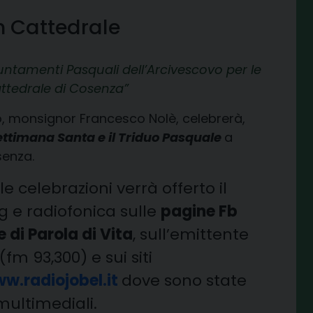
in Cattedrale
ntamenti Pasquali dell’Arcivescovo
per le
attedrale di Cosenza
, monsignor Francesco Nolè, celebrerà,
ettimana Santa e il Triduo Pasquale
a
senza.
e celebrazioni verrà offerto il
ng e radiofonica sulle
pagine Fb
 di Parola di Vita
, sull’emittente
(fm 93,300) e sui siti
w.radiojobel.it
dove sono state
multimediali.