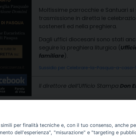
Moltissime parrocchie e Santuari si
trasmissione in diretta le celebrazi
sostenerli ed nella preghiera.
Dagli uffici diocesani sono stati an
seguire la preghiera liturgica (
Uffici
familiare
).
Sussidio per Celebrare-la-Pasqua-a-casa-
Il direttore dell’Ufficio Stampa
Don E
imili per finalità tecniche e, con il tuo consenso, anche per 
amento dell'esperienza", "misurazione" e "targeting e pubbli