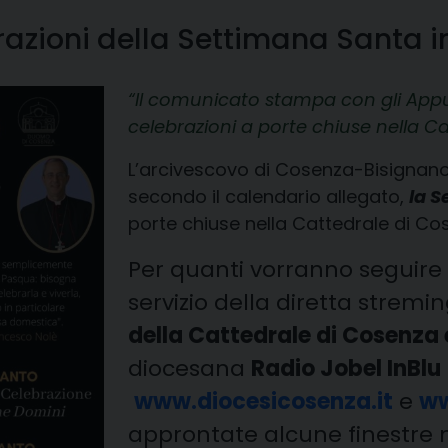
brazioni della Settimana Santa 
Il comunicato stampa con gli
Appu
celebrazioni a porte chiuse nella C
L’arcivescovo di Cosenza-Bisignano
secondo il calendario allegato,
la S
porte chiuse nella Cattedrale di Co
Per quanti vorranno seguire l
servizio della diretta stremi
della Cattedrale di Cosenza e
diocesana
Radio Jobel InBlu
www.diocesicosenza.it
e
ww
approntate alcune finestre 