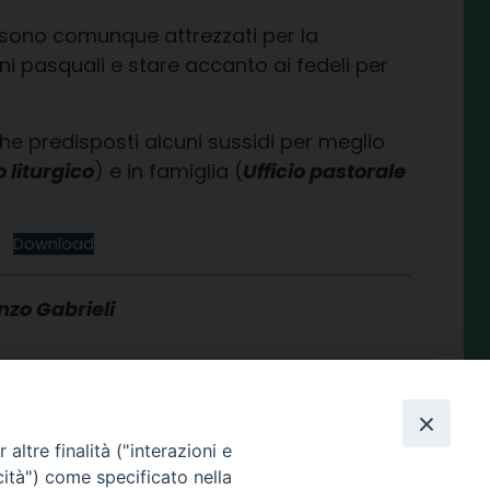
 sono comunque attrezzati per la
oni pasquali e stare accanto ai fedeli per
che predisposti alcuni sussidi per meglio
o liturgico
) e in famiglia (
Ufficio pastorale
1
Download
nzo Gabrieli
condividi su
Facebook
X
Telegram
LinkedIn
WhatsApp
Email
Print
Share
altre finalità ("interazioni e
cità") come specificato nella