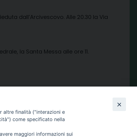
ieduta dall’Arcivescovo. Alle 20.30 la Via
rale, la Santa Messa alle ore 11.
condividi su
Facebook
X
Telegram
LinkedIn
WhatsApp
Email
Print
Share
altre finalità ("interazioni e
cità") come specificato nella
 avere maggiori informazioni sui