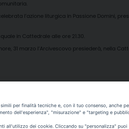
omunitaria.
elebrata l’azione liturgica in Passione Domini, pres
ale in Cattedrale alle ore 21.30.
re, 31 marzo l’Arcivescovo presiederà, nella Catted
imili per finalità tecniche e, con il tuo consenso, anche per 
amento dell'esperienza", "misurazione" e "targeting e pubbli
i all'utilizzo dei cookie. Cliccando su "personalizza" puoi