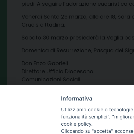
piedi. A seguire l’adorazione eucaristica c
Venerdì Santo 29 marzo, alle ore 18, sarà c
Crucis cittadina.
Sabato 30 marzo presiederà la Veglia pasqu
Domenica di Resurrezione, Pasqua del Signo
Don Enzo Gabrieli
Direttore Ufficio Diocesano
Comunicazioni Sociali
Informativa
Utilizziamo cookie o tecnologie s
funzionalità semplici", "miglior
21 Marzo 2024
cookie policy.
Cliccando su "accetta" acconsent