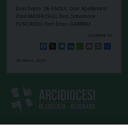
Don Dario
DE PAOLA; Don Apollinaris
Paul MASHUGULI; Don Salvatore
FUSCALDO; Don Enzo GABRIELI.
condividi su
Facebook
X
Telegram
LinkedIn
WhatsApp
Email
Print
Share
26 Marzo 2024