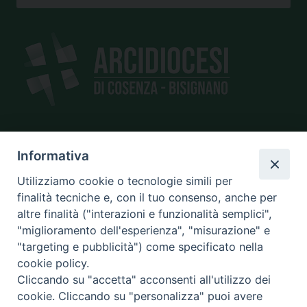
Informativa
SEDE
piazza Giano Parrasio, 16
Utilizziamo cookie o tecnologie simili per
87100 Cosenza
finalità tecniche e, con il tuo consenso, anche per
altre finalità ("interazioni e funzionalità semplici",
"miglioramento dell'esperienza", "misurazione" e
"targeting e pubblicità") come specificato nella
CONTATTI
cookie policy.
e@mail:
info@diocesicosenza.it
Cliccando su "accetta" acconsenti all'utilizzo dei
tel: +39 0984 687712
cookie. Cliccando su "personalizza" puoi avere