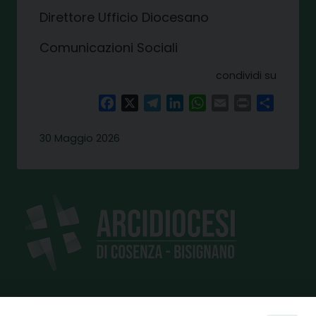
Direttore Ufficio Diocesano
Comunicazioni Sociali
condividi su
Facebook
X
Telegram
LinkedIn
WhatsApp
Email
Print
Share
30 Maggio 2026