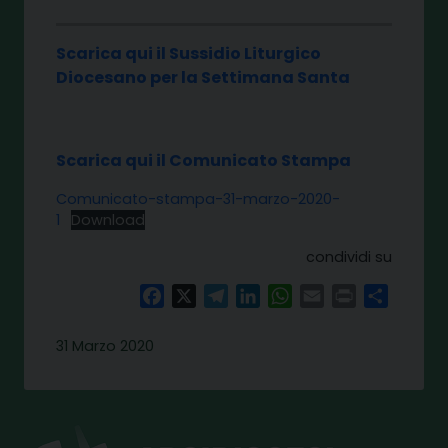
Scarica qui il Sussidio Liturgico
Diocesano per la Settimana Santa
Scarica qui il Comunicato Stampa
Comunicato-stampa-31-marzo-2020-
1
Download
condividi su
Facebook
X
Telegram
LinkedIn
WhatsApp
Email
Print
Share
31 Marzo 2020