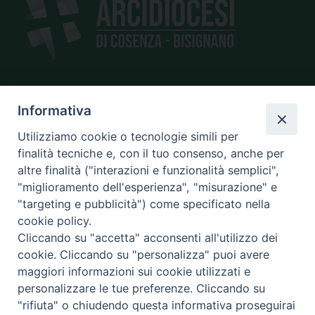
SEDE
Informativa
piazza Giano Parrasio, 16
Utilizziamo cookie o tecnologie simili per
87100 Cosenza
finalità tecniche e, con il tuo consenso, anche per
altre finalità ("interazioni e funzionalità semplici",
"miglioramento dell'esperienza", "misurazione" e
"targeting e pubblicità") come specificato nella
CONTATTI
cookie policy.
e@mail:
info@diocesicosenza.it
Cliccando su "accetta" acconsenti all'utilizzo dei
tel: +39 0984 687712
cookie. Cliccando su "personalizza" puoi avere
maggiori informazioni sui cookie utilizzati e
personalizzare le tue preferenze. Cliccando su
"rifiuta" o chiudendo questa informativa proseguirai