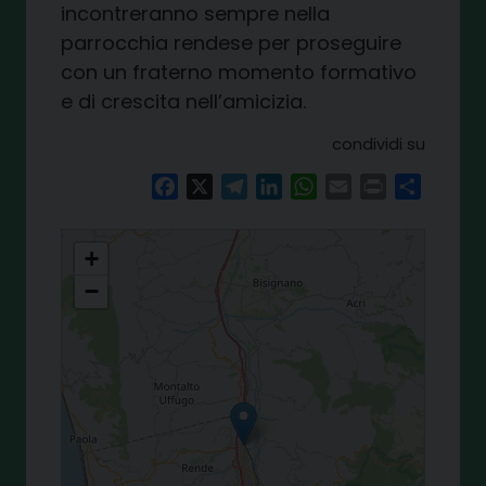
incontreranno sempre nella
parrocchia rendese per proseguire
con un fraterno momento formativo
e di crescita nell’amicizia.
condividi su
Facebook
X
Telegram
LinkedIn
WhatsApp
Email
Print
Share
L'Arcivescovo incontra i bambini a San Carlo Borromeo
+
−