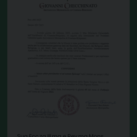
Sua Ecc.za Ill.ma e Rev.ma Mons.