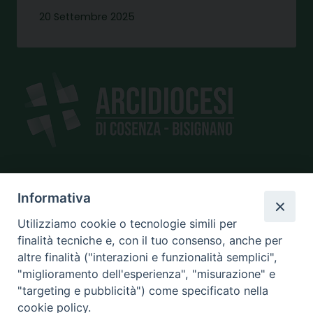
20 Settembre 2025
SEDE
Informativa
piazza Giano Parrasio, 16
Utilizziamo cookie o tecnologie simili per
87100 Cosenza
finalità tecniche e, con il tuo consenso, anche per
altre finalità ("interazioni e funzionalità semplici",
"miglioramento dell'esperienza", "misurazione" e
"targeting e pubblicità") come specificato nella
CONTATTI
cookie policy.