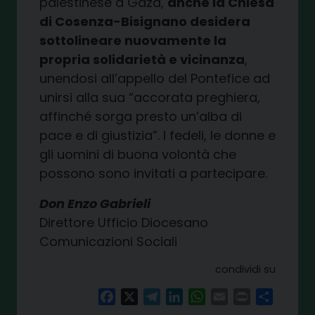
palestinese a Gaza,
anche la Chiesa
di Cosenza-Bisignano desidera
sottolineare nuovamente la
propria solidarietà e vicinanza
,
unendosi all’appello del Pontefice ad
unirsi alla sua “accorata preghiera,
affinché sorga presto un’alba di
pace e di giustizia”. I fedeli, le donne e
gli uomini di buona volontà che
possono sono invitati a partecipare.
Don Enzo Gabrieli
Direttore Ufficio Diocesano
Comunicazioni Sociali
condividi su
Facebook
X
Telegram
LinkedIn
WhatsApp
Email
Print
Share