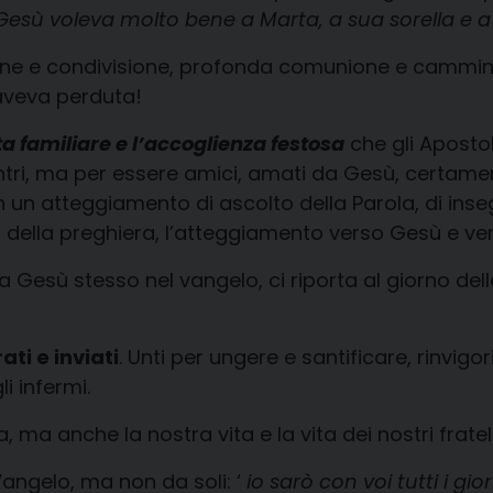
Gesù voleva molto bene a Marta, a sua sorella e a
e e condivisione, profonda comunione e cammino
’aveva perduta!
ita familiare e l’accoglienza festosa
che gli Aposto
contri, ma per essere amici, amati da Gesù, certam
 un atteggiamento di ascolto della Parola, di inse
ato della preghiera, l’atteggiamento verso Gesù e vers
Gesù stesso nel vangelo, ci riporta al giorno dell
ati e inviati
. Unti per ungere e santificare, rinvigor
i infermi.
, ma anche la nostra vita e la vita dei nostri fratell
 Vangelo, ma non da soli: ‘
io sarò con voi tutti i gior