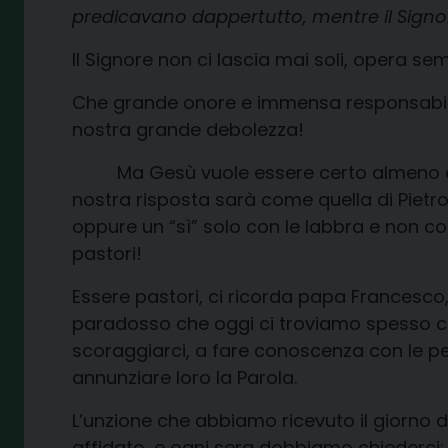
predicavano dappertutto, mentre il Signo
Il Signore non ci lascia mai soli, opera se
Che grande onore e immensa responsabilità
nostra grande debolezza!
Ma Gesù vuole essere certo almeno della
nostra risposta sarà come quella di Pietro,
oppure un “sì” solo con le labbra e non co
pastori!
Essere pastori, ci ricorda papa Francesco,
paradosso che oggi ci troviamo spesso con
scoraggiarci, a fare conoscenza con le peco
annunziare loro la Parola.
L’unzione che abbiamo ricevuto il giorno de
affidato, e ogni sera dobbiamo chiederci