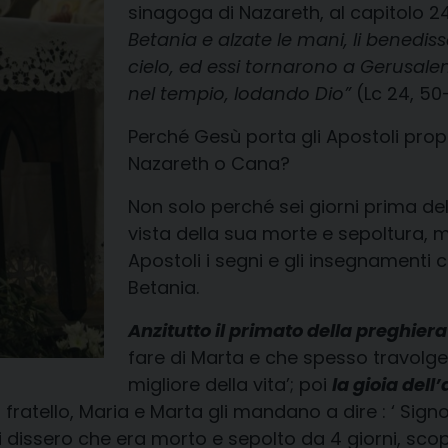
sinagoga di Nazareth, al capitolo 24
Betania e alzate le mani, li benediss
cielo, ed essi tornarono a Gerusa
nel tempio, lodando Dio”
(Lc 24, 50
Perché Gesù porta gli Apostoli pro
Nazareth o Cana?
Non solo perché sei giorni prima del
vista della sua morte e sepoltura, 
Apostoli i segni e gli insegnamenti 
Betania.
Anzitutto il primato della preghiera
fare di Marta e che spesso travolge
migliore della vita’; poi
la gioia dell
l fratello, Maria e Marta gli mandano a dire : ‘ Sign
i dissero che era morto e sepolto da 4 giorni, sco