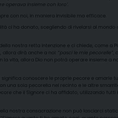
re operava insieme con loro’.
mpre con noi, in maniera invisibile ma efficace.
 ci ha donato, scegliendo di rivelarsi al mondo a
 nostra retta intenzione e ci chiede, come a Pie
 allora dirà anche a noi: “
pasci le mie pecorelle”
, 
n la vita, allora Dio non potrà operare insieme a n
 significa conoscere le proprie pecore e amarle tut
 una sola pecorella nel recinto e le altre smarri
re che il Signore ci ha affidato, utilizzando tutti i
lla nostra consacrazione non può lasciarci statici 
: “Signore quanto ti ho amato oggi, quante person