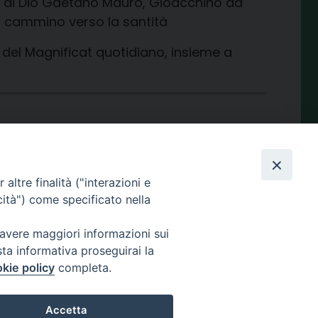
ervi di Dio Gaetano Mauro, Gioacchino da
el cammino verso la santità
del Magnificat quotidiano, insieme a
condividi su
Facebook
X
Telegram
LinkedIn
WhatsApp
Email
Print
Share
altre finalità ("interazioni e
cità") come specificato nella
 avere maggiori informazioni sui
sta informativa proseguirai la
kie policy
completa.
Amministrazione
trasparente
Accetta
enza.it