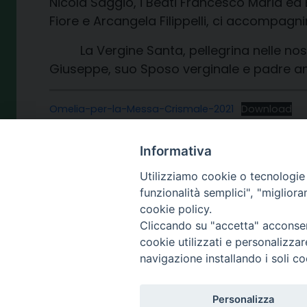
Nicola Saggio, i Beati Francesco Maria ed E
Fiore e Arcangela Filippelli, ci accompagn
La Vergine Santa, pellegrina nelle nostre
Giuseppe, suo Sposo verginale e padre a
Omelia-per-la-Messa-Crismale-2021
Download
Informativa
Utilizziamo cookie o tecnologie s
funzionalità semplici", "miglior
2 Aprile 2021
cookie policy.
Cliccando su "accetta" acconsent
cookie utilizzati e personalizza
navigazione installando i soli co
SEDE
Personalizza
piazza Giano 