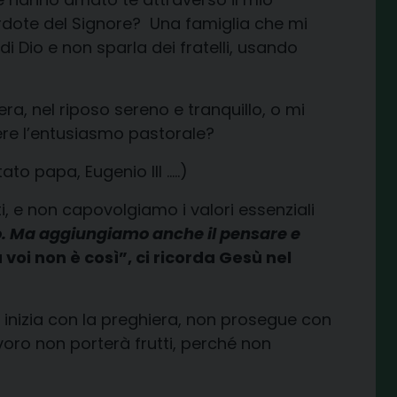
rdote del Signore? Una famiglia che mi
i Dio e non sparla dei fratelli, usando
 nel riposo sereno e tranquillo, o mi
ere l’entusiasmo pastorale?
to papa, Eugenio III …..)
, e non capovolgiamo i valori essenziali
gno. Ma aggiungiamo anche il pensare e
a voi non è così”, ci ricorda Gesù nel
 inizia con la preghiera, non prosegue con
avoro non porterà frutti, perché non