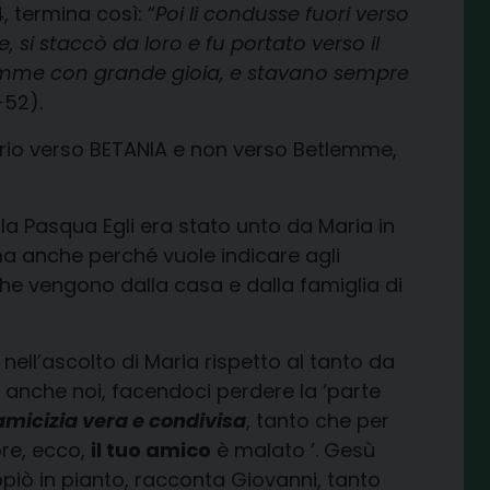
, termina così: “
Poi li condusse fuori verso
e, si staccò da loro e fu portato verso il
lemme con grande gioia, e stavano sempre
-52).
prio verso BETANIA e non verso Betlemme,
la Pasqua Egli era stato unto da Maria in
ma anche perché vuole indicare agli
che vengono dalla casa e dalla famiglia di
nell’ascolto di Maria rispetto al tanto da
 anche noi, facendoci perdere la ‘parte
’amicizia vera e condivisa
, tanto che per
ore, ecco,
il tuo amico
è malato ’. Gesù
ppiò in pianto, racconta Giovanni, tanto