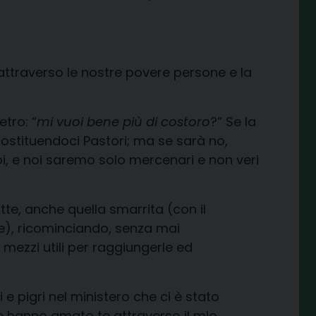
ttraverso le nostre povere persone e la
tro: “
mi vuoi bene più di costoro
?” Se la
costituendoci Pastori; ma se sarà no,
oi, e noi saremo solo mercenari e non veri
te, anche quella smarrita (con il
te), ricominciando, senza mai
 mezzi utili per raggiungerle ed
e pigri nel ministero che ci è stato
e hanno amato te attraverso il mio