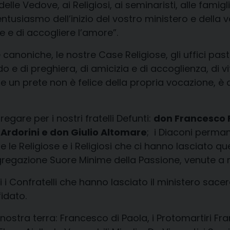
 delle Vedove, ai Religiosi, ai seminaristi, alle famig
entusiasmo dell’inizio del vostro ministero e della 
 e di accogliere l’amore”.
 canoniche, le nostre Case Religiose, gli uffici pas
e di preghiera, di amicizia e di accoglienza, di vit
e un prete non è felice della propria vocazione, è 
are per i nostri fratelli Defunti:
don Francesco F
 Ardorini e don Giulio Altomare
; i Diaconi perma
 le Religiose e i Religiosi che ci hanno lasciato q
ngregazione Suore Minime della Passione, venute a 
i Confratelli che hanno lasciato il ministero sac
fidato.
ella nostra terra: Francesco di Paola, i Protomartiri F