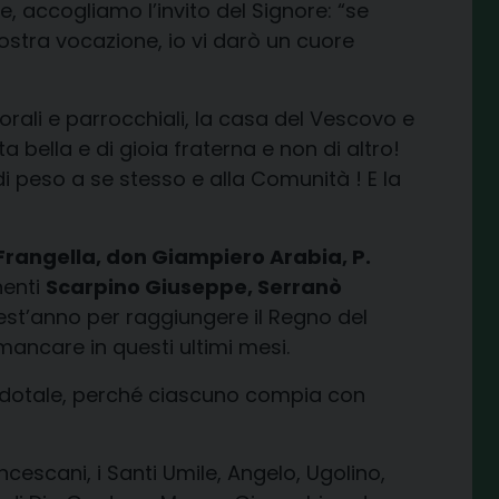
lie, accogliamo l’invito del Signore: “se
vostra vocazione, io vi darò un cuore
torali e parrocchiali, la casa del Vescovo e
a bella e di gioia fraterna e non di altro!
di peso a se stesso e alla Comunità ! E la
rangella, don Giampiero Arabia, P.
nenti
Scarpino Giuseppe, Serranò
uest’anno per raggiungere il Regno del
mancare in questi ultimi mesi.
erdotale, perché ciascuno compia con
rancescani, i Santi Umile, Angelo, Ugolino,