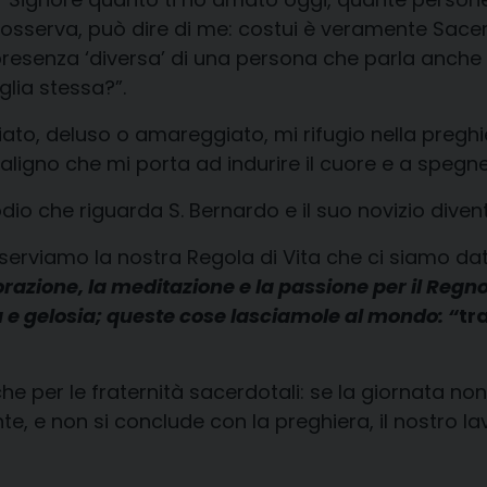
 osserva, può dire di me: costui è veramente Sace
presenza ‘diversa’ di una persona che parla anche d
glia stessa?”.
eluso o amareggiato, mi rifugio nella preghiera,
ligno che mi porta ad indurire il cuore e a spegn
dio che riguarda S. Bernardo e il suo novizio diventa
erviamo la nostra Regola di Vita che ci siamo dati
dorazione, la meditazione e la passione per il Re
ia e gelosia; queste cose lasciamole al mondo: “
tr
 per le fraternità sacerdotali: se la giornata non
ente, e non si conclude con la preghiera, il nostro l