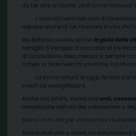
da far dire ai Giudei:
vedi come l’amava
!
L’amicizia vera non solo è consolazion
capace anche di far ritornare in vita chi l
Ma Betania ricorda anche
la gioia della v
famiglia. Il Vangelo ci racconta di tre in
di condivisione della mensa, e sempre con
fratelli: la fede nella risurrezione, il prim
La prima lettura di oggi, ripresa poi da 
inviati ad evangelizzare.
Anche noi, infatti, siamo stai
unti, consacr
benedizione dell’olio dei catecumeni e degl
Siamo stati unti per consacrare l’Eucaristia
Siamo stati unti e inviati ad annunciare il