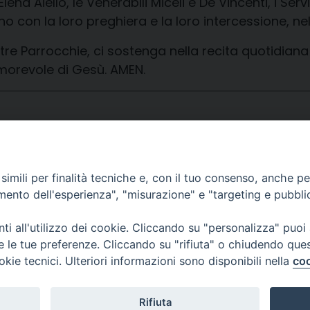
lena Aiello, le Venerabili Miceli e De Vincenti, i S
ino con la loro preghiera e la loro intercessione, n
 Parrocchie, ci sostenga nella recita quotidiana 
morevole di Gesù. AMEN.
imili per finalità tecniche e, con il tuo consenso, anche per 
amento dell'esperienza", "misurazione" e "targeting e pubbli
i all'utilizzo dei cookie. Cliccando su "personalizza" puoi
re le tue preferenze. Cliccando su "rifiuta" o chiudendo que
okie tecnici. Ulteriori informazioni sono disponibili nella
coo
CONTATTI
Rifiuta
Parrasio, 16
e@mail:
info@diocesicos