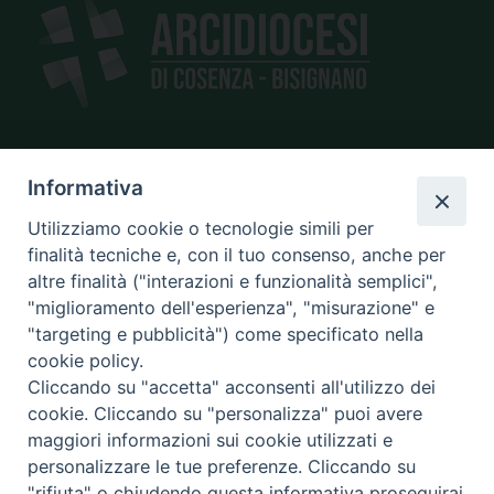
Informativa
SEDE
piazza Giano Parrasio, 16
Utilizziamo cookie o tecnologie simili per
87100 Cosenza
finalità tecniche e, con il tuo consenso, anche per
altre finalità ("interazioni e funzionalità semplici",
"miglioramento dell'esperienza", "misurazione" e
"targeting e pubblicità") come specificato nella
CONTATTI
cookie policy.
e@mail:
info@diocesicosenza.it
Cliccando su "accetta" acconsenti all'utilizzo dei
tel: +39 0984 687712
cookie. Cliccando su "personalizza" puoi avere
maggiori informazioni sui cookie utilizzati e
personalizzare le tue preferenze. Cliccando su
"rifiuta" o chiudendo questa informativa proseguirai