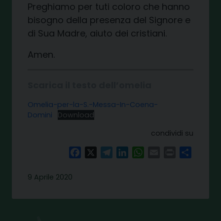
Preghiamo per tuti coloro che hanno
bisogno della presenza del Signore e
di Sua Madre, aiuto dei cristiani.
Amen.
Scarica il testo dell’omelia
Omelia-per-la-S.-Messa-In-Coena-
Domini
Download
condividi su
Facebook
X
Telegram
LinkedIn
WhatsApp
Email
Print
Share
9 Aprile 2020