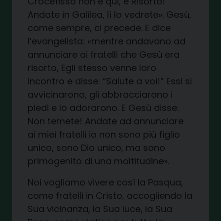
Crocefisso non è qui, è Risorto!
Andate in Galilea, lì lo vedrete». Gesù,
come sempre, ci precede. E dice
l’evangelista: «mentre andavano ad
annunciare ai fratelli che Gesù era
risorto, Egli stesso venne loro
incontro e disse: “Salute a voi!” Essi si
avvicinarono, gli abbracciarono i
piedi e lo adorarono. E Gesù disse:
Non temete! Andate ad annunciare
ai miei fratelli io non sono più figlio
unico, sono Dio unico, ma sono
primogenito di una moltitudine».
Noi vogliamo vivere così la Pasqua,
come fratelli in Cristo, accogliendo la
Sua vicinanza, la Sua luce, la Sua