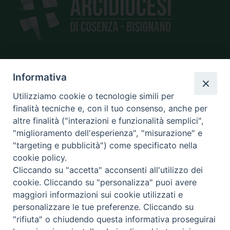
Informativa
SEDE
piazza Giano Parrasio, 16
Utilizziamo cookie o tecnologie simili per
87100 Cosenza
finalità tecniche e, con il tuo consenso, anche per
altre finalità ("interazioni e funzionalità semplici",
"miglioramento dell'esperienza", "misurazione" e
"targeting e pubblicità") come specificato nella
CONTATTI
cookie policy.
e@mail:
info@diocesicosenza.it
Cliccando su "accetta" acconsenti all'utilizzo dei
tel: +39 0984 687712
cookie. Cliccando su "personalizza" puoi avere
maggiori informazioni sui cookie utilizzati e
personalizzare le tue preferenze. Cliccando su
"rifiuta" o chiudendo questa informativa proseguirai
Amministrazione