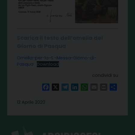
Scarica il testo dell’omelia del
Giorno di Pasqua
Omelia-per-la-S.-Messa-Giorno-di-
Pasqua
Download
condividi su
Facebook
X
Telegram
LinkedIn
WhatsApp
Email
Print
Share
12 Aprile 2020