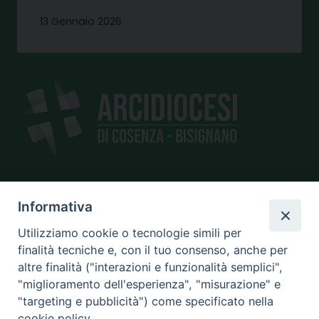
13 Gennaio 2026
SEDE
Informativa
piazza Giano Parrasio, 16
Utilizziamo cookie o tecnologie simili per
87100 Cosenza
finalità tecniche e, con il tuo consenso, anche per
altre finalità ("interazioni e funzionalità semplici",
"miglioramento dell'esperienza", "misurazione" e
"targeting e pubblicità") come specificato nella
CONTATTI
cookie policy.