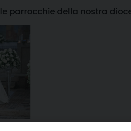
lle parrocchie della nostra dioc