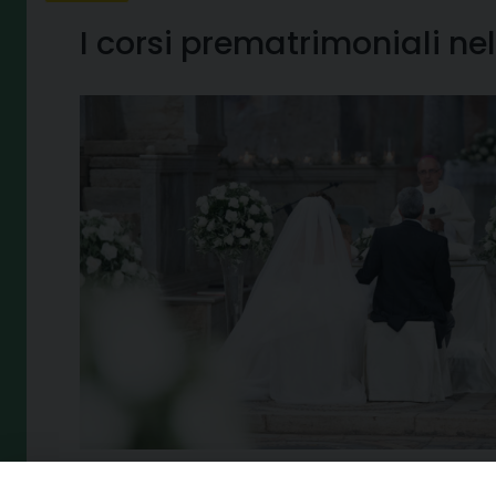
I corsi prematrimoniali ne