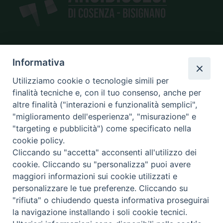
SEDE
Informativa
piazza Giano Parrasio, 16
Utilizziamo cookie o tecnologie simili per
87100 Cosenza
finalità tecniche e, con il tuo consenso, anche per
altre finalità ("interazioni e funzionalità semplici",
"miglioramento dell'esperienza", "misurazione" e
"targeting e pubblicità") come specificato nella
CONTATTI
cookie policy.
e@mail:
info@diocesicosenza.it
Cliccando su "accetta" acconsenti all'utilizzo dei
tel: +39 0984 687712
cookie. Cliccando su "personalizza" puoi avere
maggiori informazioni sui cookie utilizzati e
personalizzare le tue preferenze. Cliccando su
"rifiuta" o chiudendo questa informativa proseguirai
Amministrazione
la navigazione installando i soli cookie tecnici.
trasparente