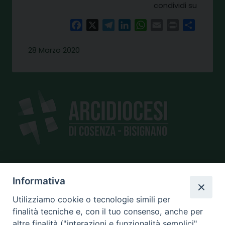
condividi su
Facebook
X
Telegram
LinkedIn
WhatsApp
Email
Print
Share
28 Marzo 2020
SEDE
Informativa
piazza Giano Parrasio, 16
Utilizziamo cookie o tecnologie simili per
87100 Cosenza
finalità tecniche e, con il tuo consenso, anche per
altre finalità ("interazioni e funzionalità semplici",