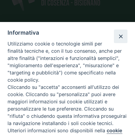
SEDE
Informativa
piazza Giano Parrasio, 16
Utilizziamo cookie o tecnologie simili per
87100 Cosenza
finalità tecniche e, con il tuo consenso, anche per
altre finalità ("interazioni e funzionalità semplici",
"miglioramento dell'esperienza", "misurazione" e
"targeting e pubblicità") come specificato nella
CONTATTI
cookie policy.
e@mail:
info@diocesicosenza.it
Cliccando su "accetta" acconsenti all'utilizzo dei
tel: +39 0984 687712
cookie. Cliccando su "personalizza" puoi avere
maggiori informazioni sui cookie utilizzati e
personalizzare le tue preferenze. Cliccando su
"rifiuta" o chiudendo questa informativa proseguirai
Amministrazione
la navigazione installando i soli cookie tecnici.
trasparente
Ulteriori informazioni sono disponibili nella
cookie
Preferenze Cookie