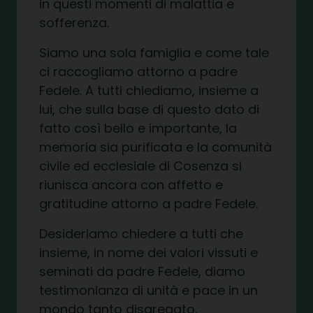
in questi momenti di malattia e
sofferenza.
Siamo una sola famiglia e come tale
ci raccogliamo attorno a
p
adre
Fedele
. A tutti chiediamo, insieme a
lui, che su
lla base di
quest
o dato di
fatto così bello e importante
,
la
memoria sia
purificata e
la comunità
civile ed ecclesiale di Cosenza si
riuni
sca ancora
con affetto e
gratitudine
attorno a
p
adre Fedele
.
Desideriamo chiedere a tutti che
insieme, in nome dei valori vissuti e
seminati da
p
adre Fedele, diamo
testimonianza di unità e pace in un
mondo
tanto
disgregato
.