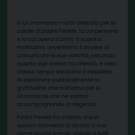
In un momento molto delicato
per
la
salute di
p
adre Fed
ele, la cui persona
e la cui opera stanno a cuore a
moltissimi, avvertiamo il dovere di
comunicare
le sue volontà
, secondo
quanto egli stesso ha chiesto, e nel
lo
stesso tempo
sentiamo il desiderio
di esprimere pubblicamente la
gratitudine che nutriamo per le
circostanze che ne stanno
accompagnando la degenza.
P
adre
Fedele ha chiesto che in
questo momento si dicano
a suo
nome
poche parole
:
chiede
a tutti