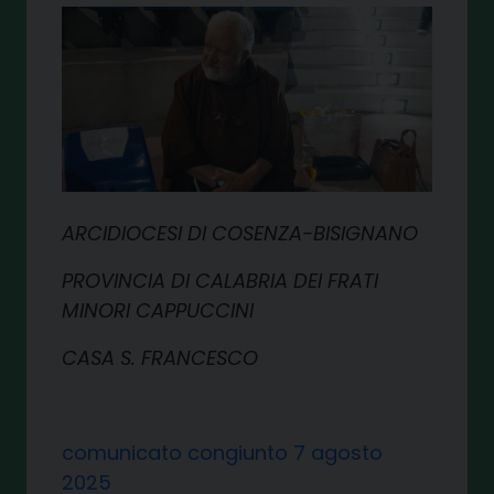
A
RCIDIOCESI DI
C
OSENZA
-B
ISIGNANO
P
ROVINCIA DI
C
ALABRIA DEI
F
RATI
M
INORI
C
APPUCCINI
C
ASA
S. F
RANCESCO
comunicato congiunto 7 agosto
2025