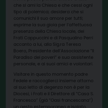
che si ami la Chiesa e che cessi ogni
tipo di polemica; desidera che si
comunichi il suo amore per tutti
;
e
sprime
la sua gioia per l’affettuosa
presenza della Chiesa locale
,
dei
Frati Cappuccini e di Pasqualino Perri
accanto a lui, alla Sig.ra Teresa
Boero, Presidente dell’Associazione “Il
Paradiso dei poveri”
e
sua assistente
personale, e
a
i suoi amici e
volontari.
Visitare in questo momento
p
adre
Fedele e raccoglier
c
i
insieme
attorno
al suo letto di degenza non è per la
Diocesi, i Frati e il Direttore di “Casa S.
Francesco”
(già “Oasi francescana”)
un gesto estemporaneo e isolato,