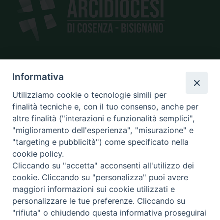
SEDE
Informativa
piazza Giano Parrasio, 16
Utilizziamo cookie o tecnologie simili per
87100 Cosenza
finalità tecniche e, con il tuo consenso, anche per
altre finalità ("interazioni e funzionalità semplici",
"miglioramento dell'esperienza", "misurazione" e
"targeting e pubblicità") come specificato nella
CONTATTI
cookie policy.
e@mail:
info@diocesicosenza.it
Cliccando su "accetta" acconsenti all'utilizzo dei
tel: +39 0984 687712
cookie. Cliccando su "personalizza" puoi avere
maggiori informazioni sui cookie utilizzati e
personalizzare le tue preferenze. Cliccando su
"rifiuta" o chiudendo questa informativa proseguirai
Amministrazione