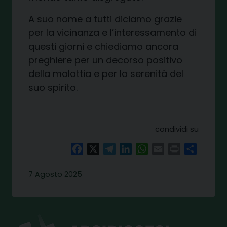
A suo nome
a tutti diciamo
grazi
e
per l
a vicinanza e l
’interess
amento di
questi giorni
e
chiediamo ancora
preghiere
per un decorso positivo
della malattia e
per
la serenità del
suo spirito.
condividi su
Facebook
X
Telegram
LinkedIn
WhatsApp
Email
Print
Share
7 Agosto 2025