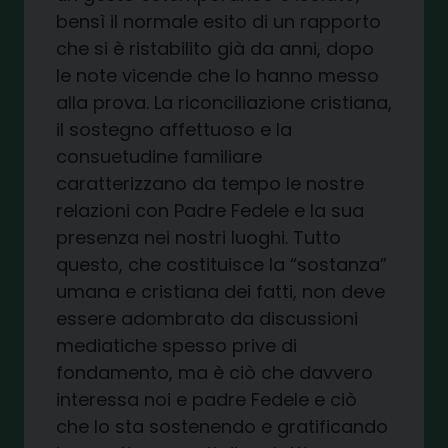
bensì
il normale esito
di un rapporto
che si è ristabilito già da anni
,
dopo
le note vicende che lo hanno messo
alla prova.
La riconciliazione cristiana,
il sostegno affettuoso e la
consuetudine familiare
caratterizzano da tempo le nostre
relazioni con Padre Fedele
e la sua
presenza nei nostri luoghi
. Tutto
questo, ch
e costituisce la “sostanza”
umana e cristiana dei fatti, non deve
essere adombrato da
discussioni
medi
atiche
spesso prive di
fondamento
, ma è ciò che davvero
interessa noi e
p
adre Fedele
e ciò
che lo sta sostenendo e gratificando