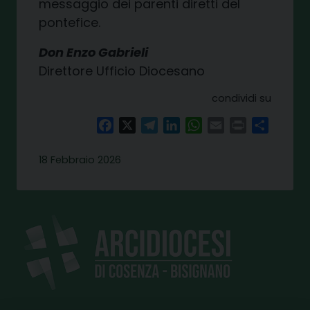
messaggio dei parenti diretti del
pontefice.
Don Enzo Gabrieli
Direttore Ufficio Diocesano
condividi su
Facebook
X
Telegram
LinkedIn
WhatsApp
Email
Print
Share
18 Febbraio 2026