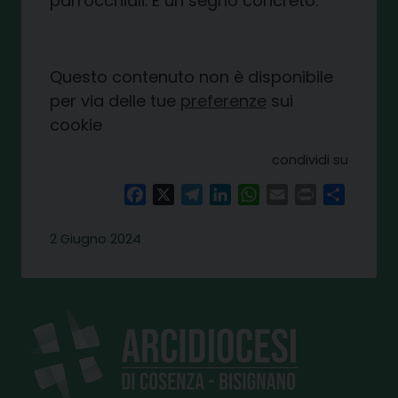
parrocchiali. È un segno concreto.
Questo contenuto non è disponibile
per via delle tue
preferenze
sui
cookie
condividi su
Facebook
X
Telegram
LinkedIn
WhatsApp
Email
Print
Share
2 Giugno 2024