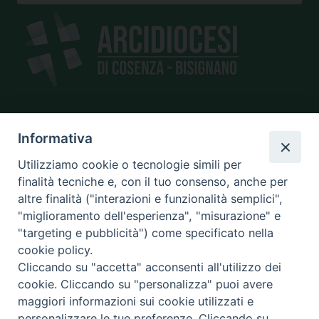
SEDE
Informativa
piazza Giano Parrasio, 16
Utilizziamo cookie o tecnologie simili per
87100 Cosenza
finalità tecniche e, con il tuo consenso, anche per
altre finalità ("interazioni e funzionalità semplici",
"miglioramento dell'esperienza", "misurazione" e
"targeting e pubblicità") come specificato nella
CONTATTI
cookie policy.
e@mail:
info@diocesicosenza.it
Cliccando su "accetta" acconsenti all'utilizzo dei
tel: +39 0984 687712
cookie. Cliccando su "personalizza" puoi avere
maggiori informazioni sui cookie utilizzati e
personalizzare le tue preferenze. Cliccando su