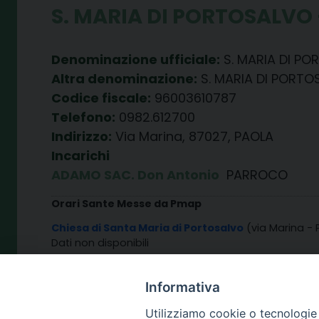
S. MARIA DI PORTOSALVO
Denominazione ufficiale:
S. MARIA DI P
Altra denominazione:
S. MARIA DI PORT
Codice fiscale:
96003610787
Telefono:
0982.612700
Indirizzo:
Via Marina, 87027, PAOLA
Incarichi
ADAMO SAC. Don Antonio
PARROCO
Orari Sante Messe da Pmap
Chiesa di Santa Maria di Portosalvo
(via Marina - 
Dati non disponibili
Chiesa di San Leonardo
( - Paola)
Dati non disponibili
Informativa
Utilizziamo cookie o tecnologie s