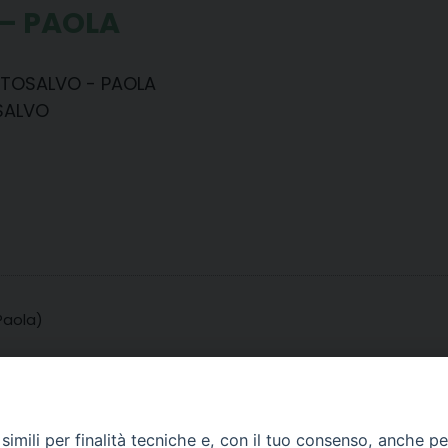
 – PAOLA
ORTOSALVO - PAOLA
OSALVO
Paola)
imili per finalità tecniche e, con il tuo consenso, anche per 