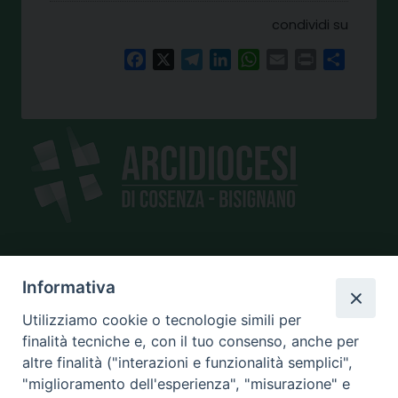
condividi su
Facebook
X
Telegram
LinkedIn
WhatsApp
Email
Print
Share
SEDE
Informativa
piazza Giano Parrasio, 16
Utilizziamo cookie o tecnologie simili per
87100 Cosenza
finalità tecniche e, con il tuo consenso, anche per
altre finalità ("interazioni e funzionalità semplici",
"miglioramento dell'esperienza", "misurazione" e