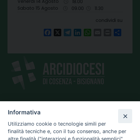
Venerdì 14 Agosto
18.00
Sabato 15 Agosto
09.00
11.30
condividi su
Facebook
X
Telegram
LinkedIn
WhatsApp
Email
Print
Share
SEDE
Informativa
piazza Giano Parrasio, 16
Utilizziamo cookie o tecnologie simili per
87100 Cosenza
finalità tecniche e, con il tuo consenso, anche per
altre finalità ("interazioni e funzionalità semplici",