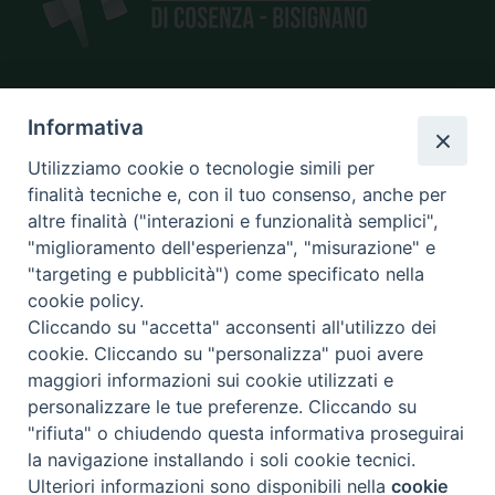
SEDE
Informativa
piazza Giano Parrasio, 16
Utilizziamo cookie o tecnologie simili per
87100 Cosenza
finalità tecniche e, con il tuo consenso, anche per
altre finalità ("interazioni e funzionalità semplici",
"miglioramento dell'esperienza", "misurazione" e
"targeting e pubblicità") come specificato nella
CONTATTI
cookie policy.
e@mail:
info@diocesicosenza.it
Cliccando su "accetta" acconsenti all'utilizzo dei
tel: +39 0984 687712
cookie. Cliccando su "personalizza" puoi avere
maggiori informazioni sui cookie utilizzati e
personalizzare le tue preferenze. Cliccando su
"rifiuta" o chiudendo questa informativa proseguirai
Amministrazione
la navigazione installando i soli cookie tecnici.
trasparente
Ulteriori informazioni sono disponibili nella
cookie
Preferenze Cookie