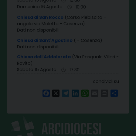
Sabato 15 Agosto
10.00
Domenica 16 Agosto
10.00
Chiesa di San Rocco
(Corso Plebiscito -
angolo via Maletta - Cosenza)
Dati non disponibili
Chiesa di Sant'Agostino
( - Cosenza)
Dati non disponibili
Chiesa dell'Addolorata
(Via Pasquale Villari -
Rovito)
Sabato 15 Agosto
17.30
condividi su
Facebook
X
Telegram
LinkedIn
WhatsApp
Email
Print
Share