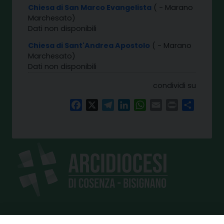
Chiesa di San Marco Evangelista
( - Marano
Marchesato)
Dati non disponibili
Chiesa di Sant'Andrea Apostolo
( - Marano
Marchesato)
Dati non disponibili
condividi su
Facebook
X
Telegram
LinkedIn
WhatsApp
Email
Print
Share