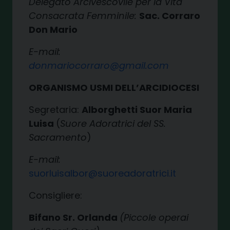
Delegato Arcivescovile per la Vita
Consacrata Femminile:
Sac. Corraro
Don Mario
E-mail:
donmariocorraro@gmail.com
ORGANISMO USMI DELL’ARCIDIOCESI
Segretaria:
Alborghetti Suor Maria
Luisa
(
Suore Adoratrici del SS.
Sacramento
)
E-mail:
suorluisalbor@suoreadoratrici.it
Consigliere:
Bifano Sr. Orlanda
(Piccole operai