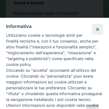
Gesù e Maria
Responsabile della Comunità:
Roberti Sr. Raffaella
Informativa
Opere:
Scuola materna, assistenza
Utilizziamo cookie o tecnologie simili per
minori, pastorale parrocchiale, casa
finalità tecniche e, con il tuo consenso, anche per
per ferie
altre finalità ("interazioni e funzionalità semplici",
"miglioramento dell'esperienza", "misurazione" e
Istituto S. Antonio
"targeting e pubblicità") come specificato nella
Via Sambucina, 2 – 87040 Luzzi (CS)
cookie policy.
Cliccando su "accetta" acconsenti all'utilizzo dei
Tel.:
0984.549014
cookie. Cliccando su "personalizza" puoi avere
maggiori informazioni sui cookie utilizzati e
Email:
robertiraffaella@libero.it
personalizzare le tue preferenze. Cliccando su
"rifiuta" o chiudendo questa informativa proseguirai
la navigazione installando i soli cookie tecnici.
MONTALTO UFFUGO
Ulteriori informazioni sono disponibili nella
cookie
Preferenze Cookie