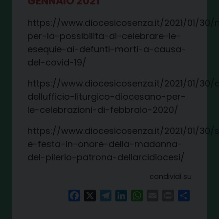
GENNAIO 2021
https://www.diocesicosenza.it/2021/01/30/n
per-la-possibilita-di-celebrare-le-
esequie-ai-defunti-morti-a-causa-
del-covid-19/
https://www.diocesicosenza.it/2021/01/30
dellufficio-liturgico-diocesano-per-
le-celebrazioni-di-febbraio-2020/
https://www.diocesicosenza.it/2021/01/30/s
e-festa-in-onore-della-madonna-
del-pilerio-patrona-dellarcidiocesi/
condividi su
Facebook
X
Telegram
LinkedIn
WhatsApp
Email
Print
Share