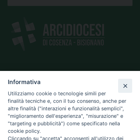
SEDE
Informativa
piazza Giano Parrasio, 16
87100 Cosenza
Utilizziamo cookie o tecnologie simili per
finalità tecniche e, con il tuo consenso, anche per
altre finalità ("interazioni e funzionalità semplici",
"miglioramento dell'esperienza", "misurazione" e
CONTATTI
"targeting e pubblicità") come specificato nella
e@mail:
info@diocesicosenza.it
cookie policy.
tel: +39 0984 687712
Cliccando su "accetta" acconsenti all'utilizzo dei