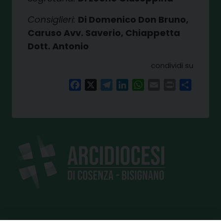
Consiglieri:
Di Domenico Don Bruno,
Caruso Avv. Saverio, Chiappetta
Dott. Antonio
condividi su
Facebook
X
Telegram
LinkedIn
WhatsApp
Email
Print
Share