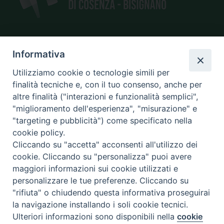
SEDE
Informativa
piazza Giano Parrasio, 16
Utilizziamo cookie o tecnologie simili per
87100 Cosenza
finalità tecniche e, con il tuo consenso, anche per
altre finalità ("interazioni e funzionalità semplici",
"miglioramento dell'esperienza", "misurazione" e
"targeting e pubblicità") come specificato nella
CONTATTI
cookie policy.
e@mail:
info@diocesicosenza.it
Cliccando su "accetta" acconsenti all'utilizzo dei
tel: +39 0984 687712
cookie. Cliccando su "personalizza" puoi avere
maggiori informazioni sui cookie utilizzati e
personalizzare le tue preferenze. Cliccando su
"rifiuta" o chiudendo questa informativa proseguirai
Amministrazione
la navigazione installando i soli cookie tecnici.
trasparente
Ulteriori informazioni sono disponibili nella
cookie
Preferenze Cookie